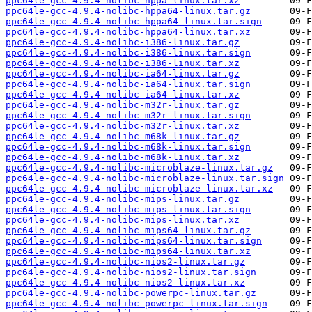
ppc64le-gcc-4.9.4-nolibc-hppa-linux.tar.xz
ppc64le-gcc-4.9.4-nolibc-hppa64-linux.tar.gz
ppc64le-gcc-4.9.4-nolibc-hppa64-linux.tar.sign
ppc64le-gcc-4.9.4-nolibc-hppa64-linux.tar.xz
ppc64le-gcc-4.9.4-nolibc-i386-linux.tar.gz
ppc64le-gcc-4.9.4-nolibc-i386-linux.tar.sign
ppc64le-gcc-4.9.4-nolibc-i386-linux.tar.xz
ppc64le-gcc-4.9.4-nolibc-ia64-linux.tar.gz
ppc64le-gcc-4.9.4-nolibc-ia64-linux.tar.sign
ppc64le-gcc-4.9.4-nolibc-ia64-linux.tar.xz
ppc64le-gcc-4.9.4-nolibc-m32r-linux.tar.gz
ppc64le-gcc-4.9.4-nolibc-m32r-linux.tar.sign
ppc64le-gcc-4.9.4-nolibc-m32r-linux.tar.xz
ppc64le-gcc-4.9.4-nolibc-m68k-linux.tar.gz
ppc64le-gcc-4.9.4-nolibc-m68k-linux.tar.sign
ppc64le-gcc-4.9.4-nolibc-m68k-linux.tar.xz
ppc64le-gcc-4.9.4-nolibc-microblaze-linux.tar.gz
ppc64le-gcc-4.9.4-nolibc-microblaze-linux.tar.sign
ppc64le-gcc-4.9.4-nolibc-microblaze-linux.tar.xz
ppc64le-gcc-4.9.4-nolibc-mips-linux.tar.gz
ppc64le-gcc-4.9.4-nolibc-mips-linux.tar.sign
ppc64le-gcc-4.9.4-nolibc-mips-linux.tar.xz
ppc64le-gcc-4.9.4-nolibc-mips64-linux.tar.gz
ppc64le-gcc-4.9.4-nolibc-mips64-linux.tar.sign
ppc64le-gcc-4.9.4-nolibc-mips64-linux.tar.xz
ppc64le-gcc-4.9.4-nolibc-nios2-linux.tar.gz
ppc64le-gcc-4.9.4-nolibc-nios2-linux.tar.sign
ppc64le-gcc-4.9.4-nolibc-nios2-linux.tar.xz
ppc64le-gcc-4.9.4-nolibc-powerpc-linux.tar.gz
ppc64le-gcc-4.9.4-nolibc-powerpc-linux.tar.sign