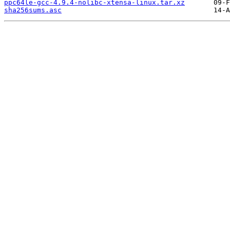
ppc64le-gcc-4.9.4-nolibc-xtensa-linux.tar.xz
sha256sums.asc