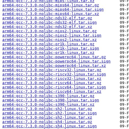
arm64-gcc-7.3.0-nolibc-mips-linux.tar.xz
arm64-gcc-7.3.0-nolibc-mips64-linux.tar.gz
arm64-gcc-7.3.0-nolibc-mips64-linux.tar.sign
arm64-gcc-7.3.0-nolibc-mips64-linux.tar.xz
arm64-gcc-7.3.0-nolibc-nds32-elf.tar.gz
arm64-gcc-7.3.0-nolibc-nds32-elf.tar.sign
arm64-gcc-7.3.0-nolibc-nds32-elf.tar.xz
arm64-gcc-7.3.0-nolibc-nios2-linux.tar.gz
arm64-gcc-7.3.0-nolibc-nios2-linux.tar.sign
arm64-gcc-7.3.0-nolibc-nios2-linux.tar.xz
arm64-gcc-7.3.0-nolibc-or1k-linux.tar.gz
arm64-gcc-7.3.0-nolibc-or1k-linux.tar.sign
arm64-gcc-7.3.0-nolibc-or1k-linux.tar.xz
arm64-gcc-7.3.0-nolibc-powerpc64-linux.tar.gz
arm64-gcc-7.3.0-nolibc-powerpc64-linux.tar.sign
arm64-gcc-7.3.0-nolibc-powerpc64-linux.tar.xz
arm64-gcc-7.3.0-nolibc-riscv32-linux.tar.gz
arm64-gcc-7.3.0-nolibc-riscv32-linux.tar.sign
arm64-gcc-7.3.0-nolibc-riscv32-linux.tar.xz
arm64-gcc-7.3.0-nolibc-riscv64-linux.tar.gz
arm64-gcc-7.3.0-nolibc-riscv64-linux.tar.sign
arm64-gcc-7.3.0-nolibc-riscv64-linux.tar.xz
arm64-gcc-7.3.0-nolibc-s390-linux.tar.gz
arm64-gcc-7.3.0-nolibc-s390-linux.tar.sign
arm64-gcc-7.3.0-nolibc-s390-linux.tar.xz
arm64-gcc-7.3.0-nolibc-sh2-linux.tar.gz
arm64-gcc-7.3.0-nolibc-sh2-linux.tar.sign
arm64-gcc-7.3.0-nolibc-sh2-linux.tar.xz
arm64-gcc-7.3.0-nolibc-sh4-linux.tar.gz
arm64-gcc-7.3.0-nolibc-sh4-linux.tar.sign