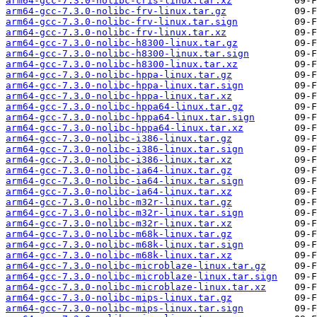
arm64-gcc-7.3.0-nolibc-cris-linux.tar.xz
arm64-gcc-7.3.0-nolibc-frv-linux.tar.gz
arm64-gcc-7.3.0-nolibc-frv-linux.tar.sign
arm64-gcc-7.3.0-nolibc-frv-linux.tar.xz
arm64-gcc-7.3.0-nolibc-h8300-linux.tar.gz
arm64-gcc-7.3.0-nolibc-h8300-linux.tar.sign
arm64-gcc-7.3.0-nolibc-h8300-linux.tar.xz
arm64-gcc-7.3.0-nolibc-hppa-linux.tar.gz
arm64-gcc-7.3.0-nolibc-hppa-linux.tar.sign
arm64-gcc-7.3.0-nolibc-hppa-linux.tar.xz
arm64-gcc-7.3.0-nolibc-hppa64-linux.tar.gz
arm64-gcc-7.3.0-nolibc-hppa64-linux.tar.sign
arm64-gcc-7.3.0-nolibc-hppa64-linux.tar.xz
arm64-gcc-7.3.0-nolibc-i386-linux.tar.gz
arm64-gcc-7.3.0-nolibc-i386-linux.tar.sign
arm64-gcc-7.3.0-nolibc-i386-linux.tar.xz
arm64-gcc-7.3.0-nolibc-ia64-linux.tar.gz
arm64-gcc-7.3.0-nolibc-ia64-linux.tar.sign
arm64-gcc-7.3.0-nolibc-ia64-linux.tar.xz
arm64-gcc-7.3.0-nolibc-m32r-linux.tar.gz
arm64-gcc-7.3.0-nolibc-m32r-linux.tar.sign
arm64-gcc-7.3.0-nolibc-m32r-linux.tar.xz
arm64-gcc-7.3.0-nolibc-m68k-linux.tar.gz
arm64-gcc-7.3.0-nolibc-m68k-linux.tar.sign
arm64-gcc-7.3.0-nolibc-m68k-linux.tar.xz
arm64-gcc-7.3.0-nolibc-microblaze-linux.tar.gz
arm64-gcc-7.3.0-nolibc-microblaze-linux.tar.sign
arm64-gcc-7.3.0-nolibc-microblaze-linux.tar.xz
arm64-gcc-7.3.0-nolibc-mips-linux.tar.gz
arm64-gcc-7.3.0-nolibc-mips-linux.tar.sign