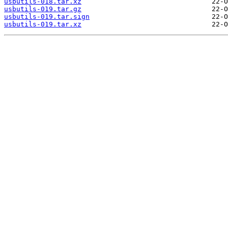
usbutils-018.tar.xz
usbutils-019.tar.gz
usbutils-019.tar.sign
usbutils-019.tar.xz