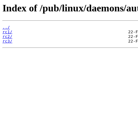
Index of /pub/linux/daemons/aut
../
rc1/
rc2/
rc3/